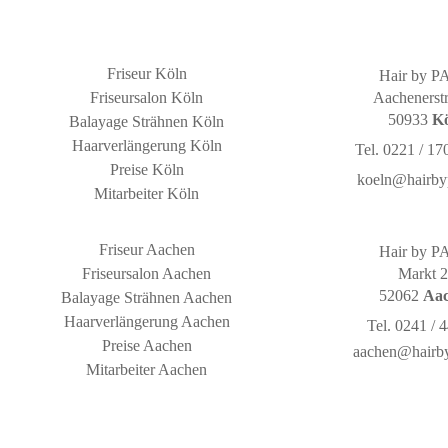
Friseur Köln
Hair by 
Friseursalon Köln
Aachenerstr
50933
K
Balayage Strähnen Köln
Haarverlängerung Köln
Tel. 0221 / 17
Preise Köln
koeln@hairby
Mitarbeiter Köln
Friseur Aachen
Hair by 
Friseursalon Aachen
Markt 
52062
Aa
Balayage Strähnen Aachen
Haarverlängerung Aachen
Tel. 0241 / 
Preise Aachen
aachen@hairb
Mitarbeiter Aachen